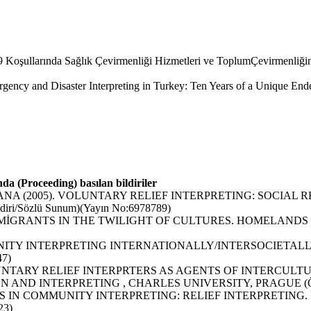
rında Sağlık Çevirmenliği Hizmetleri ve ToplumÇevirmenliğinde
saster Interpreting in Turkey: Ten Years of a Unique Endevour. 
nda (Proceeding) basılan bildiriler
2005). VOLUNTARY RELIEF INTERPRETING: SOCIAL RESPON
Bildiri/Sözlü Sunum)(Yayın No:6978789)
RANTS IN THE TWILIGHT OF CULTURES. HOMELANDS IN TRA
ITY INTERPRETING INTERNATIONALLY/INTERSOCIETALLY
47)
NTARY RELIEF INTERPRTERS AS AGENTS OF INTERCULTU
 INTERPRETING , CHARLES UNIVERSITY, PRAGUE (Özet Bil
 IN COMMUNITY INTERPRETING: RELIEF INTERPRETING.
23)