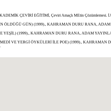
 ÇEVİRİ EĞİTİMİ, Çeviri Amaçlı MEtin Çözümlemesi. İ.Ü.Çeviri
İN ÖLDÜĞÜ GÜN) (1999)., KAHRAMAN DURU RANA, ADAM YAYI
YEŞİL) (1999)., KAHRAMAN DURU RANA, ADAM YAYINLARI, Ed
MEDİ VE YERGİ ÖYKÜLERİ İLE POE) (1999)., KAHRAMAN 
)