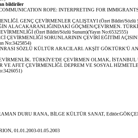
n bildiriler
ICATION ROPE: INTERPRETING FOR IMMIGRANTS. Translating
İ. GENÇ ÇEVİRMENLER ÇALIŞTAYI (Özet Bildiri/Sözlü Sun
LİĞİN ALACAKARANLIĞINDAKİ GÖÇMEN/ÇEVİRMEN. TÜR
NLİĞİ (Özet Bildiri/Sözlü Sunum)(Yayın No:6532555)
 ÇEVİRMENLİĞİ SORUNLARININ ÇEVİRİ EĞİTİMİ AÇISINDA
ın No:3425854)
NRASI SÖZLÜ KÜLTÜR ARACILARI. AKŞİT GÖKTÜRK'Ü AN
MENLİK. TÜRKİYE'DE ÇEVİRMEN OLMAK, İSTANBUL ÜNİVERSİ
R VE AFET ÇEVİRMENLİĞİ. DEPREM VE SOSYAL HİZMETLE
o:3426051)
AN DURU RANA, BİLGE KÜLTÜR SANAT, Editör:GÖKÇEN EZBER, 
ON, 01.01.2003-01.05.2003