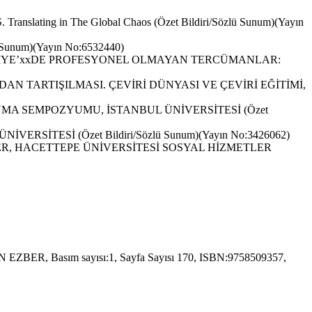
 in The Global Chaos (Özet Bildiri/Sözlü Sunum)(Yayın
um)(Yayın No:6532440)
KİYE’xxDE PROFESYONEL OLMAYAN TERCÜMANLAR:
N TARTIŞILMASI. ÇEVİRİ DÜNYASI VE ÇEVİRİ EĞİTİMİ,
MA SEMPOZYUMU, İSTANBUL ÜNİVERSİTESİ (Özet
TESİ (Özet Bildiri/Sözlü Sunum)(Yayın No:3426062)
R, HACETTEPE ÜNİVERSİTESİ SOSYAL HİZMETLER
Basım sayısı:1, Sayfa Sayısı 170, ISBN:9758509357,