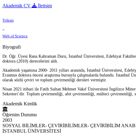
Akademik CV
İletişim
Yöksis
Web of Science
Biyografi
Dr. Öğr. Üyesi Rana Kahraman Duru, İstanbul Üniversitesi, Edebiyat Fakültes
doktora (2010) derecelerini aldı.
Akademik yaşamına 2000- 2011 yılları arasında, İstanbul Üniversitesi, Edebi
Erasmus doktora öncesi araştırma bursuyla çalışmalarda bulundu. İstanbul Ün
olarak sözlü çeviri ve toplum çevirmenliği dersleri vermiştir.
Nisan 2021 itibari ile Fatih Sultan Mehmet Vakıf Üniversitesi İngilizce Müt
Sekreteri’dir. Toplum çevirmenliği, afet çevirmenliği, mülteci çevirmenliği, s
Akademik Kimlik
Öğrenim Durumu
2003
SOSYAL BİLİMLER- ÇEVİRİBİLİMLER- ÇEVİRİBİLİM ANAB
İSTANBUL ÜNİVERSİTESİ