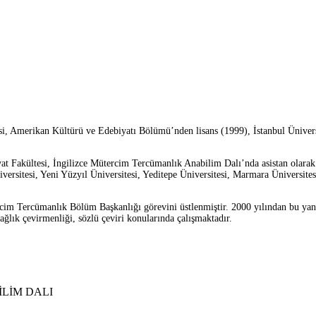
i, Amerikan Kültürü ve Edebiyatı Bölümü’nden lisans (1999), İstanbul Ünivers
yat Fakültesi, İngilizce Mütercim Tercümanlık Anabilim Dalı’nda asistan olarak
iversitesi, Yeni Yüzyıl Üniversitesi, Yeditepe Üniversitesi, Marmara Üniversit
ercim Tercümanlık Bölüm Başkanlığı görevini üstlenmiştir. 2000 yılından bu ya
ağlık çevirmenliği, sözlü çeviri konularında çalışmaktadır.
İLİM DALI