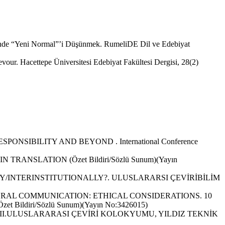
 “Yeni Normal”’i Düşünmek. RumeliDE Dil ve Edebiyat
Hacettepe Üniversitesi Edebiyat Fakültesi Dergisi, 28(2)
SIBILITY AND BEYOND . International Conference
NSLATION (Özet Bildiri/Sözlü Sunum)(Yayın
/INTERINSTITUTIONALLY?. ULUSLARARSI ÇEVİRİBİLİM
RAL COMMUNICATION: ETHICAL CONSIDERATIONS. 10
diri/Sözlü Sunum)(Yayın No:3426015)
 II.ULUSLARARASI ÇEVİRİ KOLOKYUMU, YILDIZ TEKNİK