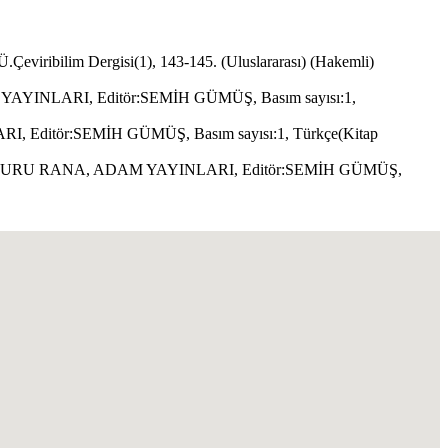
bilim Dergisi(1), 143-145. (Uluslararası) (Hakemli)
NLARI, Editör:SEMİH GÜMÜŞ, Basım sayısı:1,
itör:SEMİH GÜMÜŞ, Basım sayısı:1, Türkçe(Kitap
DURU RANA, ADAM YAYINLARI, Editör:SEMİH GÜMÜŞ,