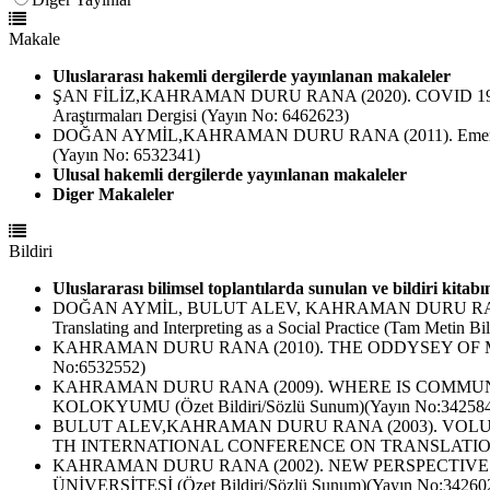
Makale
Uluslararası hakemli dergilerde yayınlanan makaleler
ŞAN FİLİZ,KAHRAMAN DURU RANA (2020). COVID 19 Koşulla
Araştırmaları Dergisi (Yayın No: 6462623)
DOĞAN AYMİL,KAHRAMAN DURU RANA (2011). Emergency and Di
(Yayın No: 6532341)
Ulusal hakemli dergilerde yayınlanan makaleler
Diger Makaleler
Bildiri
Uluslararası bilimsel toplantılarda sunulan ve bildiri kitabı
DOĞAN AYMİL, BULUT ALEV, KAHRAMAN DURU RANA (
Translating and Interpreting as a Social Practice (Tam Metin 
KAHRAMAN DURU RANA (2010). THE ODDYSEY OF MİG
No:6532552)
KAHRAMAN DURU RANA (2009). WHERE IS COMMUN
KOLOKYUMU (Özet Bildiri/Sözlü Sunum)(Yayın No:34258
BULUT ALEV,KAHRAMAN DURU RANA (2003). VOLU
TH INTERNATIONAL CONFERENCE ON TRANSLATION AND
KAHRAMAN DURU RANA (2002). NEW PERSPECTIVES
ÜNİVERSİTESİ (Özet Bildiri/Sözlü Sunum)(Yayın No:34260