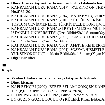
Ulusal bilimsel toplantılarda sunulan bildiri kitabında basıla
KAHRAMAN DURU RANA (2017). WALKING ON THE COMMUN
No:6532420)
KAHRAMAN DURU RANA (2014). MAHKEME ÇEVİRMENLİĞ
KAHRAMAN DURU RANA (2010). KÜLTÜR VE KİM
TOPLUM ÇEVİRMENLERİ. TÜRKİYE’xxDE TOPLUM ÇEVİRME
KAHRAMAN DURU RANA,ALP EYLEM (2008). MÜLTECİ
İSTANBUL ÜNİVERSİTESİ (Özet Bildiri/Sözlü Sunum)(Yay
KAHRAMAN DURU RANA (2002). SÖMÜRGECİLİK SO
Bildiri/Sözlü Sunum)(Yayın No:3426035)
KAHRAMAN DURU RANA (2001). AFETTE REHBER ÇEVİR
KAHRAMAN DURU RANA (2001). SOSYAL HİZMETLE
YÜKSEKOKULU (Tam Metin Bildiri/Sözlü Sunum)(Yayın N
Diger Bildiriler
Kitaplar
Yazılan Uluslararası kitaplar veya kitaplarda bölümler
Diger kitaplar
KAPI BEKÇİSİ (2002)., EZBER SELAMİ GÖKÇEN,KAHRAM
Türkçe(Kitap Tercümesi), (Yayın No: 3426074)
PROPOPAGANDA VE İKNA, Editör, ES YAYINLARI
EN GÜZEN GÜZEL ÇOCUK ÖYKÜLERİ, Kitap, Editör, ARI